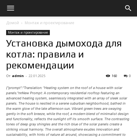
Домой
Монтаж и проектирование
Монтаж и проектирование
Установка дымохода для
котла: правила и
рекомендации
От
admin
-
22.01.2025
160
0
{"prompt":"Translation: "Heating system on the roof of a house with solar
panels."nnNew Prompt: A contemporary residential rooftop featuring an
advanced heating system, seamlessly integrated with an array of sleek solar
panels. The house is nestled in a serene suburban neighborhood, bathed in
the warm glow of the late afternoon sun. Vibrant green trees are swaying
gently in the soft breeze, while the roof, a modern blend of minimalist design
and functionality, reflects the sunlight off its smooth surface. The contrasting
tones of deep gray shingles and the rich blue of the solar panels create a
striking visual harmony. The overall atmosphere exudes innovation and
sustainability, with hints of nature all around, showcasing a commitment to