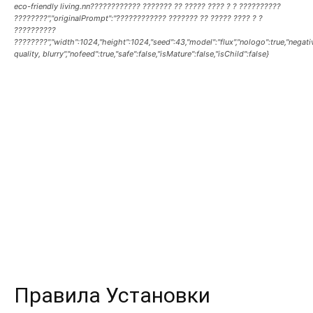
eco-friendly living.nn???????????? ??????? ?? ????? ???? ? ? ??????????
????????","originalPrompt":"???????????? ??????? ?? ????? ???? ? ?
??????????
????????","width":1024,"height":1024,"seed":43,"model":"flux","nologo":true,"nega
quality, blurry","nofeed":true,"safe":false,"isMature":false,"isChild":false}
Правила Установки