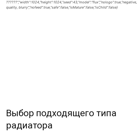
??????","width":1024,"height":1024,"seed":43,"model":"flux","nologo":true,"negativ
quality, blurry","nofeed":true,"safe":false,"isMature":false,"isChild":false}
Выбор подходящего типа
радиатора