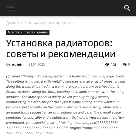
Домой
Монтаж и проектирование
Монтаж и проектирование
Установка радиаторов:
советы и рекомендации
От
admin
-
21.01.2025
152
0
{"prompt":"Prompt: A heating system in a boiler room featuring a gas boiler.
The setting is industrial with metallic surfaces and an array of pipes running
along the walls, all bathed in a warm, orange glow from overhead lights.
Shadows dance along the floor, creating a dynamic contrast with the shiny
surfaces. The atmosphere is utility-driven yet surprisingly serene,
emphasizing the efficiency of the system while hinting at the warmth it
provides. Rust accents on the metallic elements add history, while neatly
arranged tools suggest an air of maintenance and care. The overall scene
combines functionality and a subtle warmth, inviting viewers into the often
overlooked, yet essential, heart of heating technology.nn????????????
??????? ? ????????? ? ??????? ??????","originalPrompt":"????????????
??????? ? ????????? ? ???????