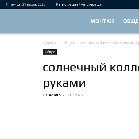
Пятница, 31 июля, 2026
Регистрация / Авторизация
МОНТАЖ
ОБЩЕ
Домой
Общее
солнечный коллектор своими 
Общее
солнечный колл
руками
От
admin
-
01.02.2025