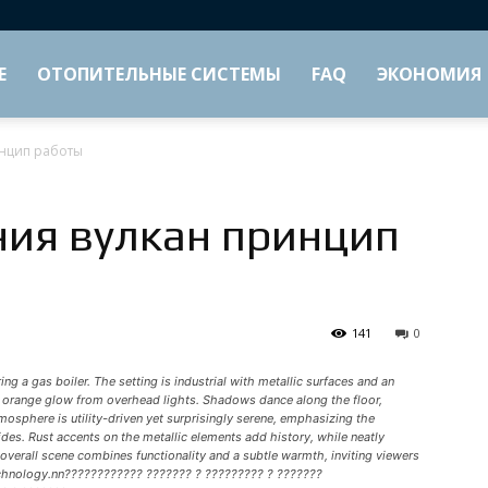
Е
ОТОПИТЕЛЬНЫЕ СИСТЕМЫ
FAQ
ЭКОНОМИЯ
инцип работы
ния вулкан принцип
141
0
ng a gas boiler. The setting is industrial with metallic surfaces and an
m, orange glow from overhead lights. Shadows dance along the floor,
mosphere is utility-driven yet surprisingly serene, emphasizing the
ides. Rust accents on the metallic elements add history, while neatly
overall scene combines functionality and a subtle warmth, inviting viewers
 technology.nn???????????? ??????? ? ????????? ? ???????