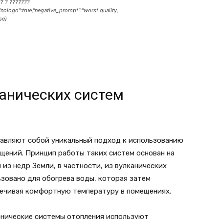
?? ? ???????
"nologo":true,"negative_prompt":"worst quality,
se}
анических систем
авляют собой уникальный подход к использованию
щений. Принцип работы таких систем основан на
из недр Земли, в частности, из вулканических
зовано для обогрева воды, которая затем
печивая комфортную температуру в помещениях.
анические системы отопления используют