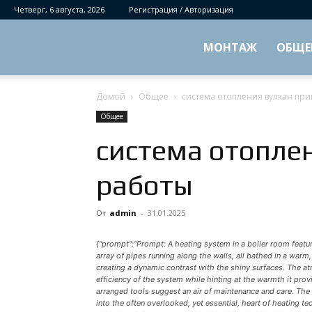
Четверг, 6 августа, 2026
Регистрация / Авторизация
МОНТАЖ
ОБЩЕ
Домой
Общее
система отопления вулкан пр
Общее
система отопле
работы
От
admin
-
31.01.2025
{"prompt":"Prompt: A heating system in a boiler room featuri
array of pipes running along the walls, all bathed in a war
creating a dynamic contrast with the shiny surfaces. The at
efficiency of the system while hinting at the warmth it prov
arranged tools suggest an air of maintenance and care. The 
into the often overlooked, yet essential, heart of heating