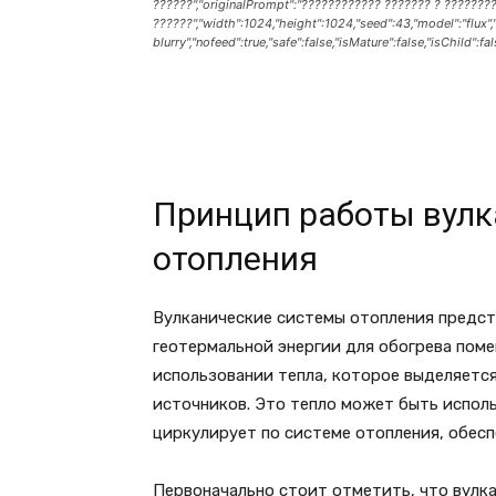
??????","originalPrompt":"???????????? ??????? ? ???????
??????","width":1024,"height":1024,"seed":43,"model":"flux",
blurry","nofeed":true,"safe":false,"isMature":false,"isChild":fal
Принцип работы вулк
отопления
Вулканические системы отопления предст
геотермальной энергии для обогрева поме
использовании тепла, которое выделяется 
источников. Это тепло может быть исполь
циркулирует по системе отопления, обес
Первоначально стоит отметить, что вулк