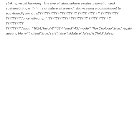
striking visual harmony. The overall atmosphere exudes innovation and
sustainability, with hints of nature all around, showcasing a commitment to
eco-friendly living.nn???????????? ??????? ?? ????? ???? ? ? ??????????
????????","originalPrompt":"???????????? ??????? ?? ????? ???? ? ?
??????????
????????","width":1024,"height":1024,"seed":43,"model":"flux","nologo":true,"nega
quality, blurry","nofeed":true,"safe":false,"isMature":false,"isChild":false}