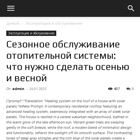
Домой
Эксплуатация и обслуживание
Эксплуатация и обслуживание
Сезонное обслуживание
отопительной системы:
что нужно сделать осенью
и весной
От
admin
-
26.01.2025
407
0
{"prompt":"Translation: "Heating system on the roof of a house with solar
panels."nnNew Prompt: A contemporary residential rooftop featuring an
advanced heating system, seamlessly integrated with an array of sleek solar
panels. The house is nestled in a serene suburban neighborhood, bathed in
the warm glow of the late afternoon sun. Vibrant green trees are swaying
gently in the soft breeze, while the roof, a modern blend of minimalist design
and functionality, reflects the sunlight off its smooth surface. The contrasting
tones of deep gray shingles and the rich blue of the solar panels create a