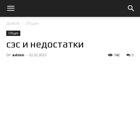
Домой
Общее
Общее
сэс и недостатки
От
admin
-
02.02.2025
142
0