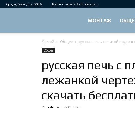
Среда, 5 августа, 2026
Регистрация / Авторизация
МОНТАЖ
ОБЩЕ
Домой
Общее
русская печь с плитой подтоп
Общее
русская печь с 
лежанкой черте
скачать бесплат
От
admin
-
29.01.2025