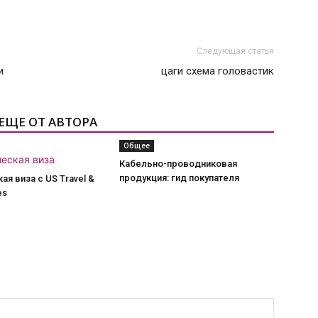
Следующая статья
и
цаги схема головастик
ЕЩЕ ОТ АВТОРА
Общее
Кабельно-проводниковая
продукция: гид покупателя
ая виза с US Travel &
es