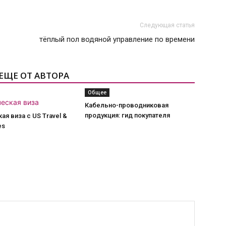
Следующая статья
тëплый пол водяной управление по времени
ЕЩЕ ОТ АВТОРА
Общее
Кабельно-проводниковая
продукция: гид покупателя
ая виза с US Travel &
es