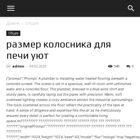
Домой
Общее
Общее
размер колосника для
печи уют
От
admin
-
04.02.2025
141
0
{"prompt":"Prompt: A plumber is installing water heated flooring beneath a
concrete screed. The scene is set in a spacious, well-lit room with unfinished
walls and a concrete floor. The plumber, dressed in a blue work shirt and
sturdy jeans, is carefully laying out the pipes with precision. Warm, soft
overhead lighting creates a cozy ambiance amidst the industrial surroundings.
The tools scattered across the floor reflect the practicality of the task at
hand. A sense of diligence and expertise fills the air as he meticulously
ensures every detail is perfect for creating a comfortable living
space.nn????????? ????????????? ??????? ?????? ???? ??? ????????
??????","originalPrompt":"????????? ????????????? ??????? ?????? ???? ???
????????
??????","width":1024,"height":1024,"seed":43,"model":"flux","nologo":true,"negativ