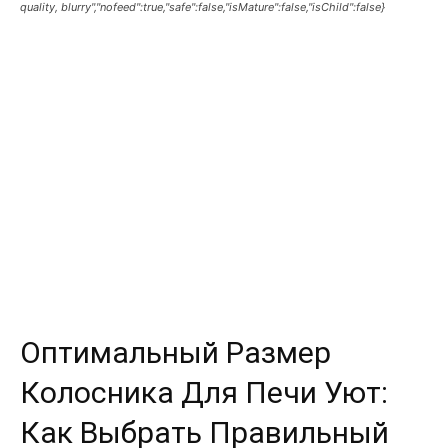
quality, blurry","nofeed":true,"safe":false,"isMature":false,"isChild":false}
Оптимальный Размер
Колосника Для Печи Уют:
Как Выбрать Правильный