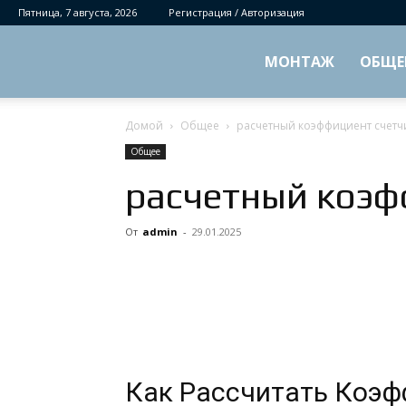
Пятница, 7 августа, 2026
Регистрация / Авторизация
МОНТАЖ
ОБЩЕ
Домой
Общее
расчетный коэффициент счетч
Общее
расчетный коэф
От
admin
-
29.01.2025
Как Рассчитать Коэф