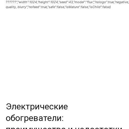
??????","width":1024,"height":1024,"seed":43,"model":"flux","nologo":true,"negativ
quality, blurry","nofeed":true,"safe":false,"isMature":false,"isChild":false}
Электрические
обогреватели: