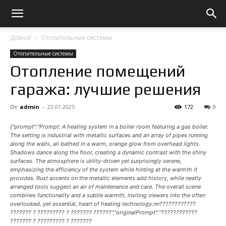
Домой
Отопительные системы
Отопительные системы
Отопление помещений
гаража: лучшие решения
От
admin
-
23.01.2025
172
0
{"prompt":"Prompt: A heating system in a boiler room featuring a gas boiler.
The setting is industrial with metallic surfaces and an array of pipes running
along the walls, all bathed in a warm, orange glow from overhead lights.
Shadows dance along the floor, creating a dynamic contrast with the shiny
surfaces. The atmosphere is utility-driven yet surprisingly serene,
emphasizing the efficiency of the system while hinting at the warmth it
provides. Rust accents on the metallic elements add history, while neatly
arranged tools suggest an air of maintenance and care. The overall scene
combines functionality and a subtle warmth, inviting viewers into the often
overlooked, yet essential, heart of heating technology.nn????????????
??????? ? ????????? ? ??????? ??????","originalPrompt":"????????????
??????? ? ????????? ? ???????