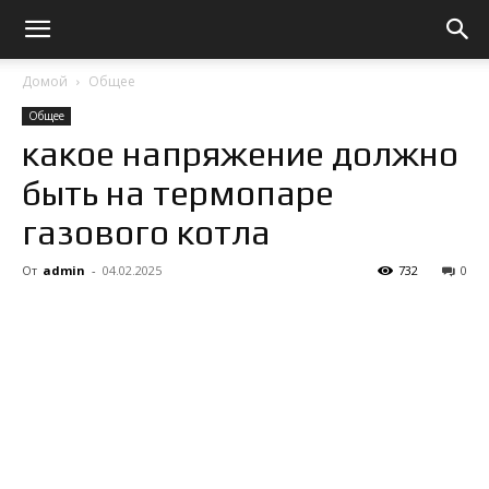
Домой
Общее
Общее
какое напряжение должно
быть на термопаре
газового котла
От
admin
-
04.02.2025
732
0